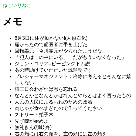
ねこいりねこ
メモ
6月3日に体が動かない!(人類石化)
痛かったので歯医者に手を上げた
回転義元「今川義元がやられたようだな」
「犯人はこの中にいる」「だがもういなくなった」
ジョン・コリア=ピーピングトム説
あの時助けていただいた源頼朝です
プレジャーマネジメント：冷静に考えるとそんなに嬉
しくない
猫三日会わざれば恩を忘れる
なんとかとなんとかはなんとやらとはよく言ったもの
人民の人民によるおれのための政治
肉じゃが食べすぎたので作ってください
ストリート拍子木
先ず隗が始めよ
無礼きん(讃岐弁)
右の頬には右の頬を、左の頬には左の頬を