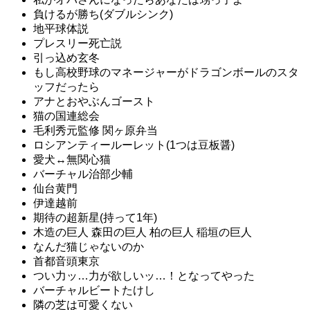
負けるが勝ち(ダブルシンク)
地平球体説
プレスリー死亡説
引っ込め玄冬
もし高校野球のマネージャーがドラゴンボールのスタ
ッフだったら
アナとおやぶんゴースト
猫の国連総会
毛利秀元監修 関ヶ原弁当
ロシアンティールーレット(1つは豆板醤)
愛犬↔︎無関心猫
バーチャル治部少輔
仙台黄門
伊達越前
期待の超新星(持って1年)
木造の巨人 森田の巨人 柏の巨人 稲垣の巨人
なんだ猫じゃないのか
首都音頭東京
つい力ッ…力が欲しいッ…！となってやった
バーチャルビートたけし
隣の芝は可愛くない