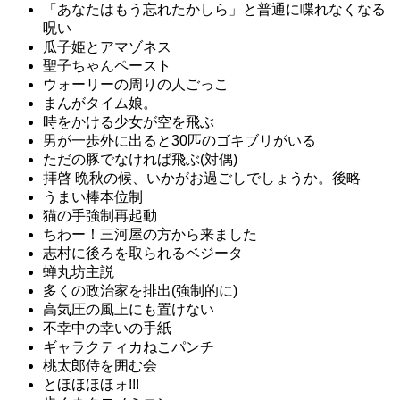
「あなたはもう忘れたかしら」と普通に喋れなくなる
呪い
瓜子姫とアマゾネス
聖子ちゃんペースト
ウォーリーの周りの人ごっこ
まんがタイム娘。
時をかける少女が空を飛ぶ
男が一歩外に出ると30匹のゴキブリがいる
ただの豚でなければ飛ぶ(対偶)
拝啓 晩秋の候、いかがお過ごしでしょうか。後略
うまい棒本位制
猫の手強制再起動
ちわー！三河屋の方から来ました
志村に後ろを取られるベジータ
蝉丸坊主説
多くの政治家を排出(強制的に)
高気圧の風上にも置けない
不幸中の幸いの手紙
ギャラクティカねこパンチ
桃太郎侍を囲む会
とほほほほォ!!!