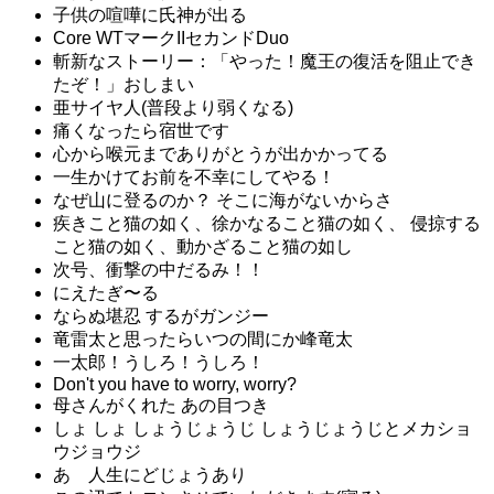
子供の喧嘩に氏神が出る
Core WTマークIIセカンドDuo
斬新なストーリー：「やった！魔王の復活を阻止でき
たぞ！」おしまい
亜サイヤ人(普段より弱くなる)
痛くなったら宿世です
心から喉元までありがとうが出かかってる
一生かけてお前を不幸にしてやる！
なぜ山に登るのか？ そこに海がないからさ
疾きこと猫の如く、徐かなること猫の如く、 侵掠する
こと猫の如く、動かざること猫の如し
次号、衝撃の中だるみ！！
にえたぎ〜る
ならぬ堪忍 するがガンジー
竜雷太と思ったらいつの間にか峰竜太
一太郎！うしろ！うしろ！
Don't you have to worry, worry?
母さんがくれた あの目つき
しょ しょ しょうじょうじ しょうじょうじとメカショ
ウジョウジ
あゝ人生にどじょうあり