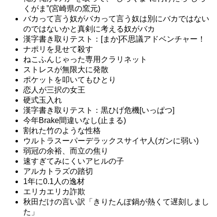
くがま”(宮崎県の窯元)
バカって言う奴がバカって言う奴は別にバカではない
のではないかと真剣に考える奴がバカ
漢字書き取りテスト：[まか]不思議アドベンチャー！
ナポリを見せて殺す
ねこふんじゃった専用クラリネット
ストレスが無限大に発散
ポケットを叩いてもひとり
恋人が三択の女王
硬式玉入れ
漢字書き取りテスト：黒ひげ危機[いっぱつ]
今年Brake間違いなし(止まる)
割れた竹のような性格
ウルトラスーパーデラックスサイヤ人(ガンに弱い)
弱冠の余裕、而立の焦り
速すぎてみにくいアヒルの子
アルカトラズの踏切
1年に0.1人の逸材
エリカエリカ詐欺
秋田だけの言い訳「きりたんぽ鍋が熱くて遅刻しまし
た」