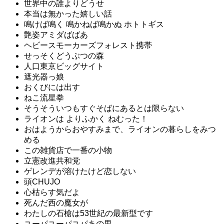
世界中の誰よりどうせ
本当は無かった嬉しい話
鳴けば鳴く 鳴かねば鳴かぬ ホトトギス
艶姿アミダばばあ
ヘビースモーカーズフォレスト携帯
せっそくどうぶつの森
人口東京ビッグサイト
遮光器っ娘
おくびには出す
ねこ流星拳
そうそういつもすぐそばにあるとは限らない
ライオンは よりふかく ねむった！
おはようからおやすみまで、ライオンの暮らしをみつ
める
この雑貨店で一番の小物
立憲改進共和党
ゲレンデが溶けたけど恋しない
頭CHUJO
心枯らす気だよ
死んだ西の魔女が
わたしの石槍は53世紀の最新型です
ユーパユーパユパあの男