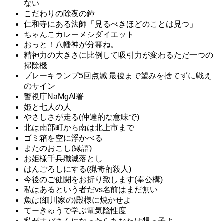
ない
こだわりの除夜の鐘
仁和寺にある法師「見るべきほどのことは見つ」
ちゃんこカレーメシダイエット
おっと！八幡神が分霊ね。
精神力の大きさに比例して吸引力が変わるただ一つの
掃除機
ブレーキランプ5回点滅 最後まで望みを捨てずに戦え
のサイン
警視庁NaMgAl署
姫と七人の人
やさしさが走る(仲達的な意味で)
北は南部町から南は北上市まで
ゴミ箱を空に浮かべる
またのおこし(縁語)
お姫様千兵殲滅落とし
はんごろしにする(猟奇的殺人)
今後のご健闘をお折り致します(奉公構)
私はあるという者だvs名前はまだ無い
魚は(細川家の)殿様に焼かせよ
てーきゅうで学ぶ電気陰性度
私がオバさんになったらあなたは甥っ子よ