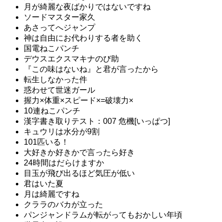
月が綺麗な夜ばかりではないですね
ソードマスター家久
あさってへジャンプ
神は自由にお代わりする者を助く
国電ねこパンチ
デウスエクスマキナのび助
『この味はないね』と君が言ったから
転生しなかった件
惑わせて世迷ガール
握力×体重×スピード×=破壊力×
10連ねこパンチ
漢字書き取りテスト：007 危機[いっぱつ]
キュウリは水分が9割
101匹いる！
大好きか好きかで言ったら好き
24時間はだらけますか
目玉が飛び出るほど気圧が低い
君はいた夏
月は綺麗ですね
クララのバカが立った
パンジャンドラムが転がってもおかしい年頃