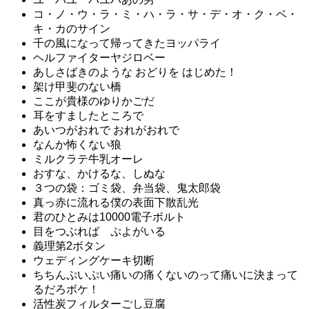
コ・ノ・ウ・ラ・ミ・ハ・ラ・サ・デ・オ・ク・ベ・
キ・カのサイン
千の風になって帰ってきたヨッパライ
ヘルファイターヤジロベー
あしさばきのような おどりを はじめた！
架け甲斐のない橋
ここが貴様のゆりかごだ
耳をすましたところで
あいつがおれで おれがおれで
なんか怖くない狼
ミルクラテ牛乳オーレ
おすな、かけるな、しぬな
３つの袋：ゴミ袋、弁当袋、鬼太郎袋
真っ赤に流れる僕の表面下散乱光
君のひとみは10000電子ボルト
目をつぶれば ぷよがいる
義理第2ボタン
ウェディングケーキ切断
ちちんぷいぷい痛いの痛くないのって痛いに決まって
るだろボケ！
活性炭フィルターごし豆腐