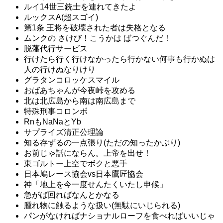
ルイ14世三銃士を連れてきたよ
ルックスA(超スゴイ)
第1条 王将を破壊された者は失格となる
ムンクの さけび！こうかは ばつぐんだ！
脱藩代行サービス
行けたら行く行けなかったら行かない何事も行かぬは
人の行けぬなりけり
グラタンコロッケスマイル
おばあちゃんが今夜峠を攻める
北は北広島から南は南広島まで
特殊刑事コロンボ
RnもNaNaとYb
サプライズ清正公理論
知る存ずるの一点張り(ただの知ったかぶり)
お前じゃ話にならん。上帝を出せ！
東ゴルトー上空でボクと悪手
日本鳩レース協会vs日本鷹匠協会
神「地上を今一度せんたくいたし申候」
急がば回ればなんとかなる
腫れ物に触るような扱い(無駄にいじられる)
パンがなければナショナルローフを食べればいいじゃ