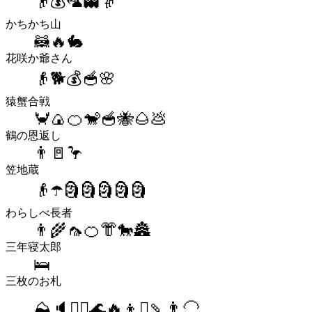
👴💰🦜👻👵
かちかち山
🦝🔥🐇
花咲か爺さん
👴🐕💰🥣🌸
猿蟹合戦
🦀🍙🍊🐒🥣🐝🌰💩
鶴の恩返し
👨🚪🦩
笠地蔵
👴☂️🗿🗿🗿🗿🗿
わらしべ長者
👨🌾🦟🍊👘🐎🏯
三年寝太郎
🛌
三枚のお札
⛰🔈🦹‍♀️🌊🔥👦⛪️🍡👨‍🦲