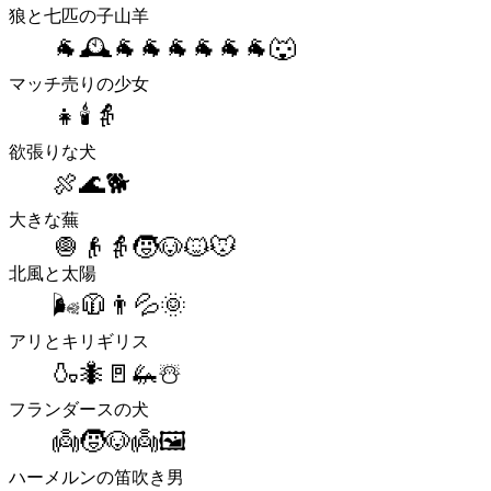
狼と七匹の子山羊
🐐🕰🐐🐐🐐🐐🐐🐐🐺
マッチ売りの少女
👧🕯👵
欲張りな犬
🍖🌊🐕
大きな蕪
🧅👴👵🧒🐶🐱🐭
北風と太陽
🌬🧥👨💦🌞
アリとキリギリス
🍶🐜🚪🦗☃️
フランダースの犬
👼🧒🐶👼🖼
ハーメルンの笛吹き男