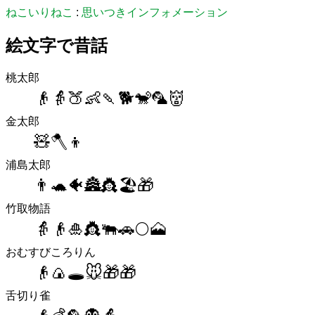
ねこいりねこ
:
思いつきインフォメーション
絵文字で昔話
桃太郎
👴👵🍑👶🍡🐕🐒🦜👹
金太郎
🧸🪓👦
浦島太郎
👨🐢🐠🏯👸🏖🎁
竹取物語
👵👴🎍👸🐃🚗🌕🗻
おむすびころりん
👴🍙🕳🐭🎁🎁
舌切り雀