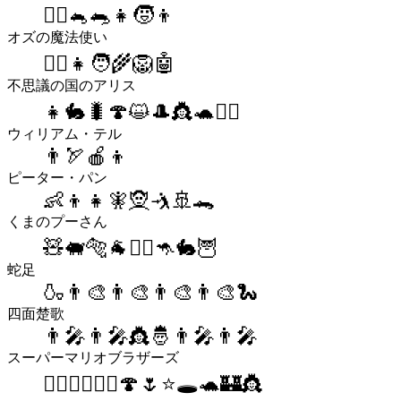
🤹‍♂️🐁🐀👧🧒👦
オズの魔法使い
🧙‍♂️👧🧑‍🌾🦁🤖
不思議の国のアリス
👧🐇🐛🍄😺🎩👸🐢👨‍⚖️
ウィリアム・テル
👨🏹🍎👦
ピーター・パン
👶👦👧🧚🧝🤺🚢🐊
くまのプーさん
🧸🐖🐅🐐🚶‍♂️🦘🐇🦉
蛇足
🍶👨‍🎨👨‍🎨👨‍🎨👨‍🎨🐍
四面楚歌
👨‍🎤👨‍🎤👸🤴👨‍🎤👨‍🎤
スーパーマリオブラザーズ
👷🏻‍♂️👷🏻‍♂️🍄🌷⭐️🕳🐢🏰👸