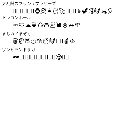
大乱闘スマッシュブラザーズ
👷🏻‍♂️👷🏻‍♂️🦍🧝👩🏻‍🚀🦸🏻‍♂️👦🦖😡🦊🐀🎈
ドラゴンボール
🥕🩲🐢🍵🌰🥧🥟🐌🍚🥗🩳
まちカドまぞく
🗑🥐🍑🍊🌸📦🦊🙇‍♂️🍎🍉
ゾンビランドサガ
🕶🧟‍♀️🧟‍♀️🧟‍♀️🧟‍♀️🧟‍♀️🧟🧟‍♀️