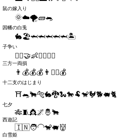
鼠の嫁入り
🌞☁️🌪🧱🐀
因幡の白兎
🐇🏖🦈🦈🦈🦈🦈🏝
子争い
🙎‍♀️🤝👶🙋‍♀️👨‍⚖️
三方一両損
👨💰💰💰👨👨‍⚖️💰
十二支のはじまり
⛩🐀🐂🐅🐇🐉🐍🐎🐏🐒🐓🐕🐖🐈
七夕
🎋🧵👸🌌🤴🐂
西遊記
🇮🇳🧑‍🦲🐒🐖👹
白雪姫