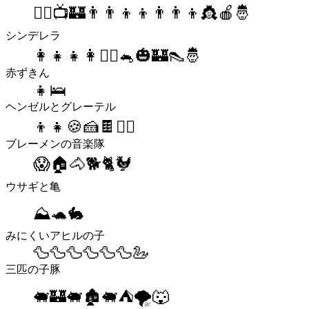
🦹‍♀️📺🏰👨‍👨‍👦‍👦👨‍👨‍👦👸🍎🤴
シンデレラ
👩‍👧‍👧👩🧙‍♀️🐁🎃🏰👠🤴
赤ずきん
👧🛌
ヘンゼルとグレーテル
👦👧🍪🍰🍫🧙‍♀️
ブレーメンの音楽隊
😱🏠🐴🐕🐈🐓
ウサギと亀
⛰🐢🐇
みにくいアヒルの子
🦆🦆🦆🦆🦆🦆🦢
三匹の子豚
🐖🏰🐖🏚🐖⛺️🌪🐺