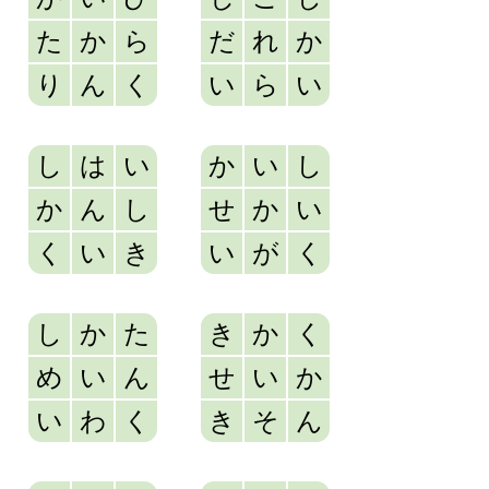
た
か
ら
だ
れ
か
り
ん
く
い
ら
い
し
は
い
か
い
し
か
ん
し
せ
か
い
く
い
き
い
が
く
し
か
た
き
か
く
め
い
ん
せ
い
か
い
わ
く
き
そ
ん