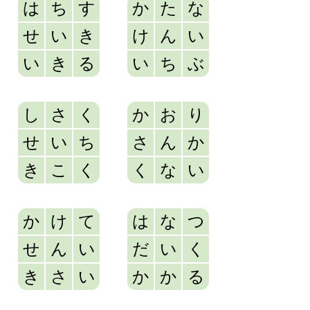
は
ち
す
か
た
な
せ
い
き
け
ん
い
い
き
る
い
ち
ぶ
し
さ
く
か
お
り
せ
い
ち
さ
ん
か
き
こ
く
く
な
い
か
け
て
は
な
つ
せ
ん
い
だ
い
く
き
さ
い
か
か
る