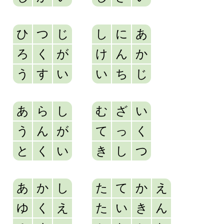
ひ
つ
じ
し
に
あ
ろ
く
が
け
ん
か
う
す
い
い
ち
じ
あ
ら
し
む
ざ
い
う
ん
が
て
っ
く
と
く
い
き
し
つ
あ
か
し
た
て
か
え
ゆ
く
え
た
い
き
ん