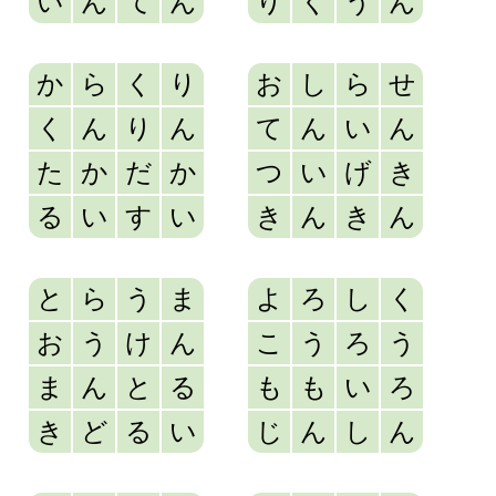
い
ん
て
ん
り
く
う
ん
か
ら
く
り
お
し
ら
せ
く
ん
り
ん
て
ん
い
ん
た
か
だ
か
つ
い
げ
き
る
い
す
い
き
ん
き
ん
と
ら
う
ま
よ
ろ
し
く
お
う
け
ん
こ
う
ろ
う
ま
ん
と
る
も
も
い
ろ
き
ど
る
い
じ
ん
し
ん