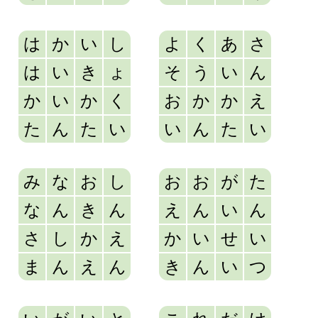
は
か
い
し
よ
く
あ
さ
は
い
き
ょ
そ
う
い
ん
か
い
か
く
お
か
か
え
た
ん
た
い
い
ん
た
い
み
な
お
し
お
お
が
た
な
ん
き
ん
え
ん
い
ん
さ
し
か
え
か
い
せ
い
ま
ん
え
ん
き
ん
い
つ