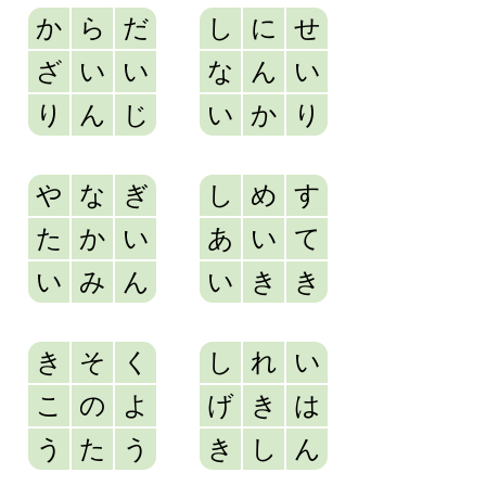
か
ら
だ
し
に
せ
ざ
い
い
な
ん
い
り
ん
じ
い
か
り
や
な
ぎ
し
め
す
た
か
い
あ
い
て
い
み
ん
い
き
き
き
そ
く
し
れ
い
こ
の
よ
げ
き
は
う
た
う
き
し
ん