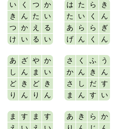
い
く
つ
か
は
た
ら
き
き
ん
た
い
た
い
く
ん
つ
か
え
る
あ
ら
ら
ぎ
け
い
る
い
げ
ん
く
ん
あ
ざ
や
か
さ
く
ふ
う
し
ん
ま
い
か
ん
き
ん
ど
き
ど
き
さ
し
だ
す
り
ん
り
ん
ま
ん
す
い
ま
す
ま
す
あ
き
ら
か
え
い
え
い
り
ん
じ
ん