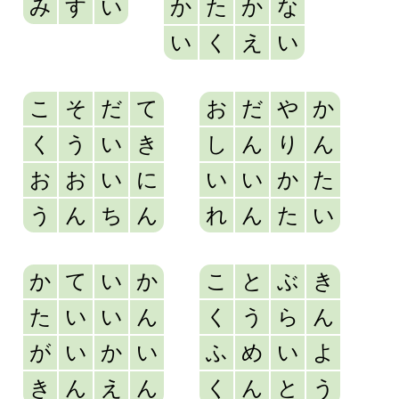
み
す
い
か
た
か
な
い
く
え
い
こ
そ
だ
て
お
だ
や
か
く
う
い
き
し
ん
り
ん
お
お
い
に
い
い
か
た
う
ん
ち
ん
れ
ん
た
い
か
て
い
か
こ
と
ぶ
き
た
い
い
ん
く
う
ら
ん
が
い
か
い
ふ
め
い
よ
き
ん
え
ん
く
ん
と
う