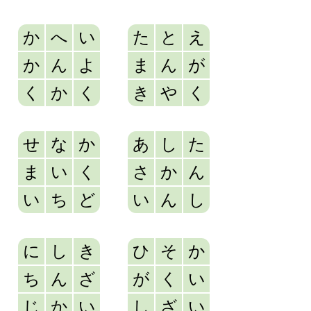
か
へ
い
た
と
え
か
ん
よ
ま
ん
が
く
か
く
き
や
く
せ
な
か
あ
し
た
ま
い
く
さ
か
ん
い
ち
ど
い
ん
し
に
し
き
ひ
そ
か
ち
ん
ざ
が
く
い
じ
か
い
し
ざ
い