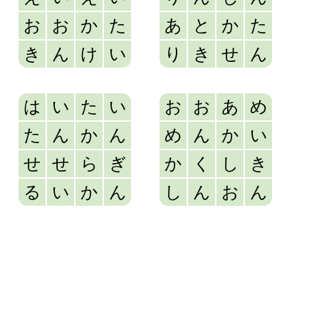
お
お
か
た
あ
と
か
た
き
ん
け
い
り
き
せ
ん
は
い
た
い
お
お
あ
め
た
ん
か
ん
め
ん
か
い
せ
せ
ら
ぎ
か
く
し
き
る
い
か
ん
し
ん
お
ん