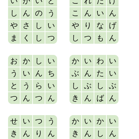
い
が
い
と
こ
れ
だ
け
し
ん
の
う
こ
ん
い
ん
や
さ
し
い
や
り
な
げ
ま
く
し
つ
し
つ
も
ん
お
か
し
い
か
い
わ
い
う
い
ん
ち
ぶ
ん
た
い
と
う
ら
い
し
ぶ
し
ぶ
つ
ん
つ
ん
き
ん
ば
ん
せ
い
つ
う
か
い
か
い
き
ん
り
ん
き
ん
し
ん