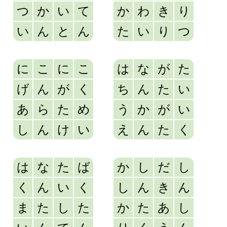
つ
か
い
て
か
わ
き
り
い
ん
と
ん
た
い
り
つ
に
こ
に
こ
は
な
が
た
げ
ん
が
く
ち
ん
た
い
あ
ら
た
め
う
か
が
い
し
ん
け
い
え
ん
た
く
は
な
た
ば
か
し
だ
し
く
ん
い
く
し
ん
き
ん
ま
た
し
た
か
た
あ
し