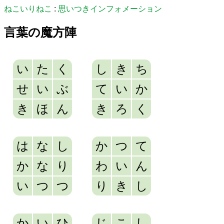
ねこいりねこ
:
思いつきインフォメーション
言葉の魔方陣
い
た
く
し
き
ち
せ
い
ぶ
て
い
か
き
ほ
ん
き
ろ
く
は
な
し
か
つ
て
か
な
り
わ
い
ん
い
つ
つ
り
き
し
か
い
ひ
じ
こ
し