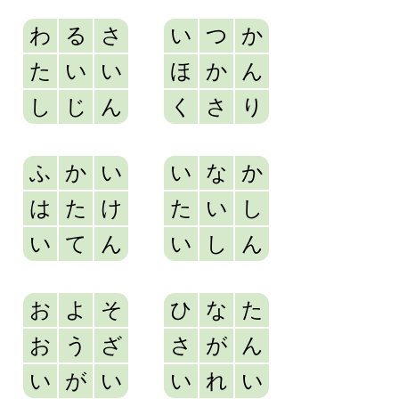
わ
る
さ
い
つ
か
た
い
い
ほ
か
ん
し
じ
ん
く
さ
り
ふ
か
い
い
な
か
は
た
け
た
い
し
い
て
ん
い
し
ん
お
よ
そ
ひ
な
た
お
う
ざ
さ
が
ん
い
が
い
い
れ
い